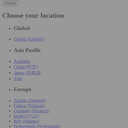
Fechar
Choose your location
Global
Global (English)
Asia Pacific
Australia
China (中文)
Japan (日本語)
Asia
Europe
Austria (Deutsch)
France (Français)
Germany (Deutsch)
Israel (עִברִית)
Italy (Italiano)
Netherlands (Nederlands)