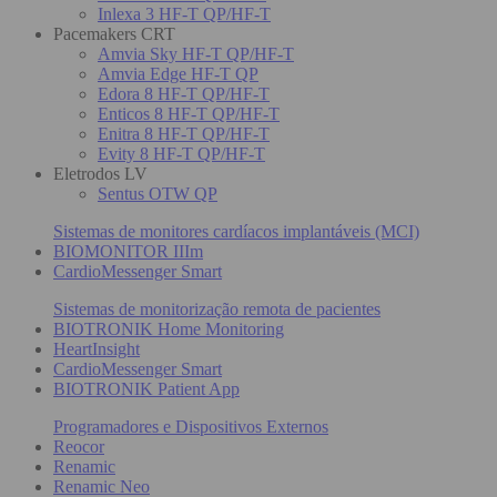
Inlexa 3 HF-T QP/HF-T
Pacemakers CRT
Amvia Sky HF-T QP/HF-T
Amvia Edge HF-T QP
Edora 8 HF-T QP/HF-T
Enticos 8 HF-T QP/HF-T
Enitra 8 HF-T QP/HF-T
Evity 8 HF-T QP/HF-T
Eletrodos LV
Sentus OTW QP
Sistemas de monitores cardíacos implantáveis (MCI)
BIOMONITOR IIIm
CardioMessenger Smart
Sistemas de monitorização remota de pacientes
BIOTRONIK Home Monitoring
HeartInsight
CardioMessenger Smart
BIOTRONIK Patient App
Programadores e Dispositivos Externos
Reocor
Renamic
Renamic Neo