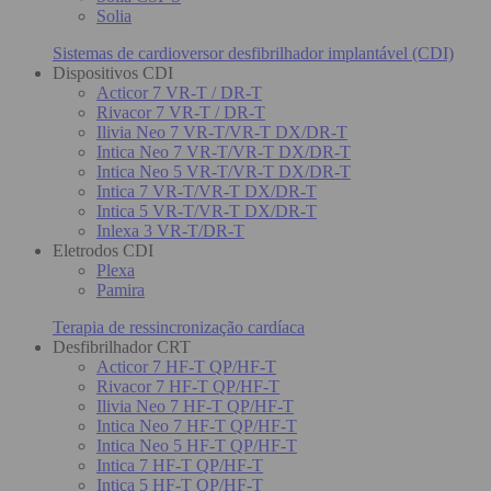
Solia
Sistemas de cardioversor desfibrilhador implantável (CDI)
Dispositivos CDI
Acticor 7 VR-T / DR-T
Rivacor 7 VR-T / DR-T
Ilivia Neo 7 VR-T/VR-T DX/DR-T
Intica Neo 7 VR-T/VR-T DX/DR-T
Intica Neo 5 VR-T/VR-T DX/DR-T
Intica 7 VR-T/VR-T DX/DR-T
Intica 5 VR-T/VR-T DX/DR-T
Inlexa 3 VR-T/DR-T
Eletrodos CDI
Plexa
Pamira
Terapia de ressincronização cardíaca
Desfibrilhador CRT
Acticor 7 HF-T QP/HF-T
Rivacor 7 HF-T QP/HF-T
Ilivia Neo 7 HF-T QP/HF-T
Intica Neo 7 HF-T QP/HF-T
Intica Neo 5 HF-T QP/HF-T
Intica 7 HF-T QP/HF-T
Intica 5 HF-T QP/HF-T