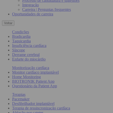
Processo de candidatura e sugestões
Integração
Carreira | Perguntas frequentes
Oportunidades de carreira
Voltar
Condições
Bradicardia
Taquicardia
Insuficiência cardíaca
Síncope
Derrame cerebral
Enfarte do miocárdio
Monitorização cardíaca
Monitor cardíaco implantável
Home Monitoring
BIOTRONIK Patient App
Questionário da Patient App
Terapias
Pacemaker
Desfibrilhador implantável
Terapia de ressincronização cardíaca
Ablação por cateter