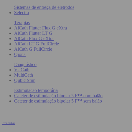
Sistemas de entrega de eletrodos
Selectra
Terapias
AlCath Flutter Flux G eXtra
AlCath Flutter LT G
AlCath Flux G eXtra
AlCath LT G FullCircle
AlCath G FullCircle
Qiona
Diagnóstico
ViaCath
MultiCath
Qubic Stim
Estimulação temporária
Cateter de estimulação bipolar 5 F™ com balão
Cateter de estimulação bipolar 5 F™ sem balão
Produtos