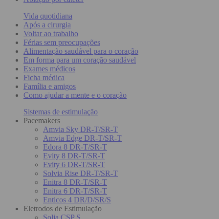
Vida quotidiana
Após a cirurgia
Voltar ao trabalho
Férias sem preocupações
Alimentação saudável para o coração
Em forma para um coração saudável
Exames médicos
Ficha médica
Família e amigos
Como ajudar a mente e o coração
Sistemas de estimulação
Pacemakers
Amvia Sky DR-T/SR-T
Amvia Edge DR-T/SR-T
Edora 8 DR-T/SR-T
Evity 8 DR-T/SR-T
Evity 6 DR-T/SR-T
Solvia Rise DR-T/SR-T
Enitra 8 DR-T/SR-T
Enitra 6 DR-T/SR-T
Enticos 4 DR/D/SR/S
Eletrodos de Estimulação
Solia CSP S