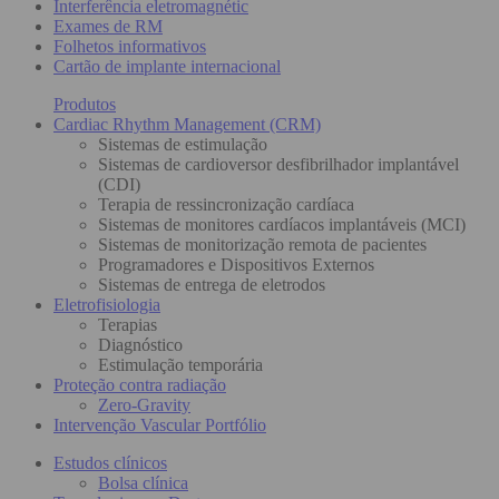
Interferência eletromagnétic
Exames de RM
Folhetos informativos
Cartão de implante internacional
Produtos
Cardiac Rhythm Management (CRM)
Sistemas de estimulação
Sistemas de cardioversor desfibrilhador implantável
(CDI)
Terapia de ressincronização cardíaca
Sistemas de monitores cardíacos implantáveis (MCI)
Sistemas de monitorização remota de pacientes
Programadores e Dispositivos Externos
Sistemas de entrega de eletrodos
Eletrofisiologia
Terapias
Diagnóstico
Estimulação temporária
Proteção contra radiação
Zero-Gravity
Intervenção Vascular Portfólio
Estudos clínicos
Bolsa clínica