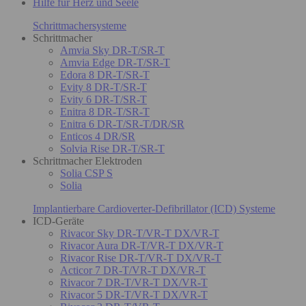
Hilfe für Herz und Seele
Schrittmachersysteme
Schrittmacher
Amvia Sky DR-T/SR-T
Amvia Edge DR-T/SR-T
Edora 8 DR-T/SR-T
Evity 8 DR-T/SR-T
Evity 6 DR-T/SR-T
Enitra 8 DR-T/SR-T
Enitra 6 DR-T/SR-T/DR/SR
Enticos 4 DR/SR
Solvia Rise DR-T/SR-T
Schrittmacher Elektroden
Solia CSP S
Solia
Implantierbare Cardioverter-Defibrillator (ICD) Systeme
ICD-Geräte
Rivacor Sky DR-T/VR-T DX/VR-T
Rivacor Aura DR-T/VR-T DX/VR-T
Rivacor Rise DR-T/VR-T DX/VR-T
Acticor 7 DR-T/VR-T DX/VR-T
Rivacor 7 DR-T/VR-T DX/VR-T
Rivacor 5 DR-T/VR-T DX/VR-T