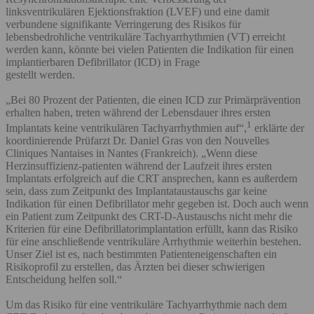
linksventrikulären Ejektionsfraktion (LVEF) und eine damit
verbundene signifikante Verringerung des Risikos für
lebensbedrohliche ventrikuläre Tachyarrhythmien (VT) erreicht
werden kann, könnte bei vielen Patienten die Indikation für einen
implantierbaren Defibrillator (ICD) in Frage
gestellt werden.
„Bei 80 Prozent der Patienten, die einen ICD zur Primärprävention
erhalten haben, treten während der Lebensdauer ihres ersten
1
Implantats keine ventrikulären Tachyarrhythmien auf“,
erklärte der
koordinierende Prüfarzt Dr. Daniel Gras von den Nouvelles
Cliniques Nantaises in Nantes (Frankreich). „Wenn diese
Herzinsuffizienz-patienten während der Laufzeit ihres ersten
Implantats erfolgreich auf die CRT ansprechen, kann es außerdem
sein, dass zum Zeitpunkt des Implantataustauschs gar keine
Indikation für einen Defibrillator mehr gegeben ist. Doch auch wenn
ein Patient zum Zeitpunkt des CRT-D-Austauschs nicht mehr die
Kriterien für eine Defibrillatorimplantation erfüllt, kann das Risiko
für eine anschließende ventrikuläre Arrhythmie weiterhin bestehen.
Unser Ziel ist es, nach bestimmten Patienteneigenschaften ein
Risikoprofil zu erstellen, das Ärzten bei dieser schwierigen
Entscheidung helfen soll.“
Um das Risiko für eine ventrikuläre Tachyarrhythmie nach dem