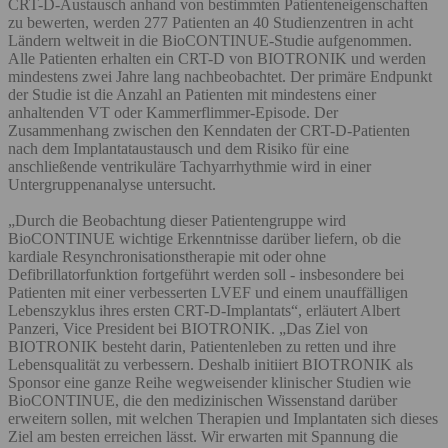
CRT-D-Austausch anhand von bestimmten Patienteneigenschaften
zu bewerten, werden 277 Patienten an 40 Studienzentren in acht
Ländern weltweit in die BioCONTINUE-Studie aufgenommen.
Alle Patienten erhalten ein CRT-D von BIOTRONIK und werden
mindestens zwei Jahre lang nachbeobachtet. Der primäre Endpunkt
der Studie ist die Anzahl an Patienten mit mindestens einer
anhaltenden VT oder Kammerflimmer-Episode. Der
Zusammenhang zwischen den Kenndaten der CRT-D-Patienten
nach dem Implantataustausch und dem Risiko für eine
anschließende ventrikuläre Tachyarrhythmie wird in einer
Untergruppenanalyse untersucht.
„Durch die Beobachtung dieser Patientengruppe wird
BioCONTINUE wichtige Erkenntnisse darüber liefern, ob die
kardiale Resynchronisationstherapie mit oder ohne
Defibrillatorfunktion fortgeführt werden soll - insbesondere bei
Patienten mit einer verbesserten LVEF und einem unauffälligen
Lebenszyklus ihres ersten CRT-D-Implantats“, erläutert Albert
Panzeri, Vice President bei BIOTRONIK. „Das Ziel von
BIOTRONIK besteht darin, Patientenleben zu retten und ihre
Lebensqualität zu verbessern. Deshalb initiiert BIOTRONIK als
Sponsor eine ganze Reihe wegweisender klinischer Studien wie
BioCONTINUE, die den medizinischen Wissenstand darüber
erweitern sollen, mit welchen Therapien und Implantaten sich dieses
Ziel am besten erreichen lässt. Wir erwarten mit Spannung die