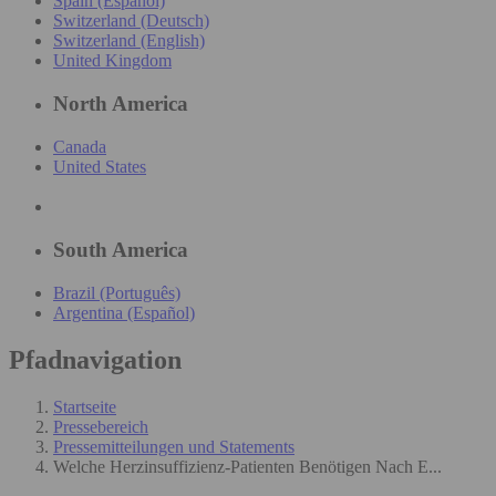
Spain (Español)
Switzerland (Deutsch)
Switzerland (English)
United Kingdom
North America
Canada
United States
South America
Brazil (Português)
Argentina (Español)
Pfadnavigation
Startseite
Pressebereich
Pressemitteilungen und Statements
Welche Herzinsuffizienz-Patienten Benötigen Nach E...