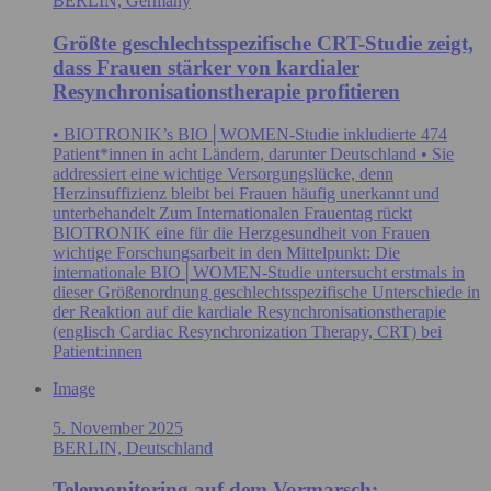
BERLIN, Germany
Größte geschlechtsspezifische CRT-Studie zeigt,
dass Frauen stärker von kardialer
Resynchronisationstherapie profitieren
• BIOTRONIK’s BIO│WOMEN-Studie inkludierte 474
Patient*innen in acht Ländern, darunter Deutschland • Sie
addressiert eine wichtige Versorgungslücke, denn
Herzinsuffizienz bleibt bei Frauen häufig unerkannt und
unterbehandelt Zum Internationalen Frauentag rückt
BIOTRONIK eine für die Herzgesundheit von Frauen
wichtige Forschungsarbeit in den Mittelpunkt: Die
internationale BIO│WOMEN‑Studie untersucht erstmals in
dieser Größenordnung geschlechtsspezifische Unterschiede in
der Reaktion auf die kardiale Resynchronisationstherapie
(englisch Cardiac Resynchronization Therapy, CRT) bei
Patient:innen
Image
5. November 2025
BERLIN, Deutschland
Telemonitoring auf dem Vormarsch: