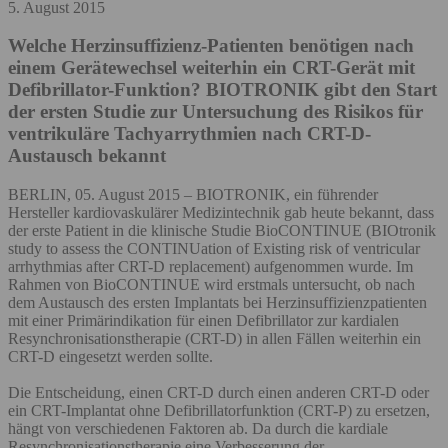
5. August 2015
Welche Herzinsuffizienz-Patienten benötigen nach
einem Gerätewechsel weiterhin ein CRT-Gerät mit
Defibrillator-Funktion?
BIOTRONIK gibt den Start
der ersten Studie zur Untersuchung des Risikos für
ventrikuläre Tachyarrythmien nach CRT-D-
Austausch bekannt
BERLIN, 05. August 2015 – BIOTRONIK, ein führender
Hersteller kardiovaskulärer Medizintechnik gab heute bekannt, dass
der erste Patient in die klinische Studie BioCONTINUE (BIOtronik
study to assess the CONTINUation of Existing risk of ventricular
arrhythmias after CRT-D replacement) aufgenommen wurde. Im
Rahmen von BioCONTINUE wird erstmals untersucht, ob nach
dem Austausch des ersten Implantats bei Herzinsuffizienzpatienten
mit einer Primärindikation für einen Defibrillator zur kardialen
Resynchronisationstherapie (CRT-D) in allen Fällen weiterhin ein
CRT-D eingesetzt werden sollte.
Die Entscheidung, einen CRT-D durch einen anderen CRT-D oder
ein CRT-Implantat ohne Defibrillatorfunktion (CRT-P) zu ersetzen,
hängt von verschiedenen Faktoren ab. Da durch die kardiale
Resynchronisationstherapie eine Verbesserung der