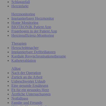
Schlaganfall
Herzinfarkt
Herzmonitoring
Implantierbarer Herzmonitor
Home Monitoring
BIOTRONIK Patient App
Fragebogen in der Patient App
Herzinsuffizienz-Monitoring
Therapien
Herzschrittmacher
Implantierbare Defibrillatoren
Kardiale Resynchronisationstherapie
Katheterablation
Alltag
Nach der Operation
Zurück an die Arbeit
Unbeschwerter Urlaub
Eine gesunde Ernährung
Fit für ein gesundes Herz
Ärztliche Untersuchungen
Notfallpass
Familie und Freunde