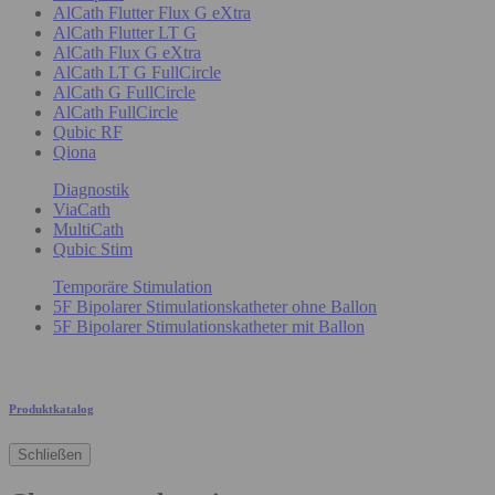
AlCath Flutter Flux G eXtra
AlCath Flutter LT G
AlCath Flux G eXtra
AlCath LT G FullCircle
AlCath G FullCircle
AlCath FullCircle
Qubic RF
Qiona
Diagnostik
ViaCath
MultiCath
Qubic Stim
Temporäre Stimulation
5F Bipolarer Stimulationskatheter ohne Ballon
5F Bipolarer Stimulationskatheter mit Ballon
Produktkatalog
Schließen