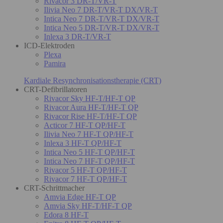
Rivacor 3 DR-T/VR-T
Ilivia Neo 7 DR-T/VR-T DX/VR-T
Intica Neo 7 DR-T/VR-T DX/VR-T
Intica Neo 5 DR-T/VR-T DX/VR-T
Inlexa 3 DR-T/VR-T
ICD-Elektroden
Plexa
Pamira
Kardiale Resynchronisationstherapie (CRT)
CRT-Defibrillatoren
Rivacor Sky HF-T/HF-T QP
Rivacor Aura HF-T/HF-T QP
Rivacor Rise HF-T/HF-T QP
Acticor 7 HF-T QP/HF-T
Ilivia Neo 7 HF-T QP/HF-T
Inlexa 3 HF-T QP/HF-T
Intica Neo 5 HF-T QP/HF-T
Intica Neo 7 HF-T QP/HF-T
Rivacor 5 HF-T QP/HF-T
Rivacor 7 HF-T QP/HF-T
CRT-Schrittmacher
Amvia Edge HF-T QP
Amvia Sky HF-T/HF-T QP
Edora 8 HF-T