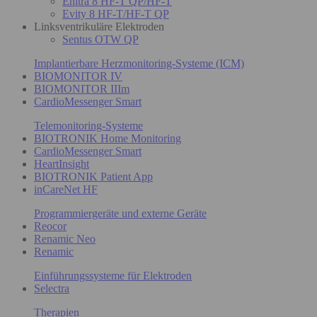
Enitra 8 HF-T QP/HF-T
Evity 8 HF-T/HF-T QP
Linksventrikuläre Elektroden
Sentus OTW QP
Implantierbare Herzmonitoring-Systeme (ICM)
BIOMONITOR IV
BIOMONITOR IIIm
CardioMessenger Smart
Telemonitoring-Systeme
BIOTRONIK Home Monitoring
CardioMessenger Smart
HeartInsight
BIOTRONIK Patient App
inCareNet HF
Programmiergeräte und externe Geräte
Reocor
Renamic Neo
Renamic
Einführungssysteme für Elektroden
Selectra
Therapien