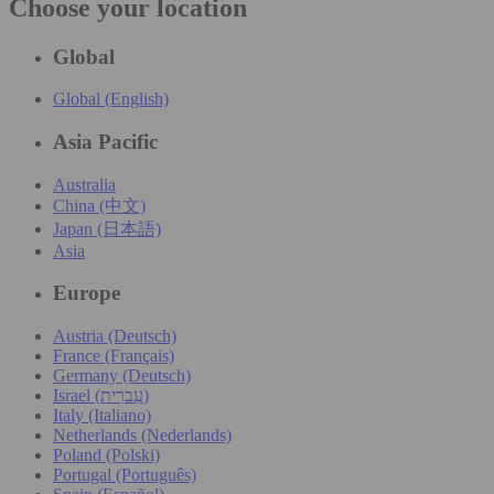
Choose your location
Global
Global (English)
Asia Pacific
Australia
China (中文)
Japan (日本語)
Asia
Europe
Austria (Deutsch)
France (Français)
Germany (Deutsch)
Israel (עִברִית)
Italy (Italiano)
Netherlands (Nederlands)
Poland (Polski)
Portugal (Português)