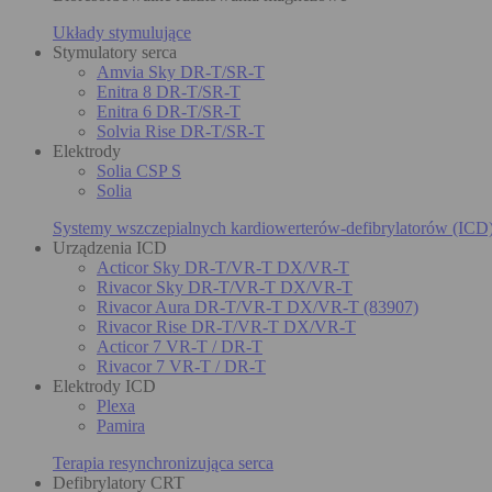
Układy stymulujące
Stymulatory serca
Amvia Sky DR-T/SR-T
Enitra 8 DR-T/SR-T
Enitra 6 DR-T/SR-T
Solvia Rise DR-T/SR-T
Elektrody
Solia CSP S
Solia
Systemy wszczepialnych kardiowerterów-defibrylatorów (ICD
Urządzenia ICD
Acticor Sky DR-T/VR-T DX/VR-T
Rivacor Sky DR-T/VR-T DX/VR-T
Rivacor Aura DR-T/VR-T DX/VR-T (83907)
Rivacor Rise DR-T/VR-T DX/VR-T
Acticor 7 VR-T / DR-T
Rivacor 7 VR-T / DR-T
Elektrody ICD
Plexa
Pamira
Terapia resynchronizująca serca
Defibrylatory CRT