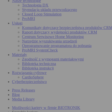
Nasze technologie
Technologia DX
Stymulacja układu przewodzącego
Closed Loop Stimulation
ProMRI
Usługi
Komunikaty dotyczące bezpieczeństwa produktów CR
Raport dotyczący wydajności produktów CRM
Centrum Serwisowe Home Monitoring
Narzędzie wyszukiwania urządzeń
Oprogramowanie programatora do pobrania
ProMRI SystemCheck
Materiały
Zgodność z wymogami materiałowymi
Biblioteka techniczna
Biblioteka instrukcji
Rozwiązania cyfrowe
CardioSphere
Cyberbezpieczeństwo
Press Releases
Blog
Media Library
Możliwości kariery w firmie BIOTRONIK