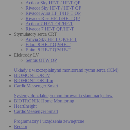
Acticor Sky HF-T / HF-T QP
Rivacor Sky HF-T / HF-T QP
Rivacor Aura HF-T/HF-T QP
Rivacor Rise HF-T/HF-T QP
Acticor 7 HF-T QP/HF-T
Rivacor 7 HF-T QP/HF-T
Stymulatory serca CRT
Amvia Sky HF-T QP/HF-T
Edora 8 HF-T QP/HF-T
Enitra 8 HF-T QP/HF-T
Elektrody LV
Sentus OTW QP
Układy z wszczepialnymi monitorami rytmu serca (ICM)
BIOMONITOR IV
BIOMONITOR IIIm
CardioMessenger Smart
Systemy do zdalnego monitorowania stanu pacjentów
BIOTRONIK Home Monitoring
HeartInsight
CardioMessenger Smart
Programatory i urządzenia zewnętrzne
Reocor