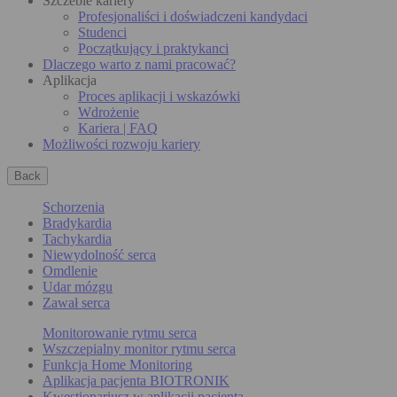
Szczeble kariery
Profesjonaliści i doświadczeni kandydaci
Studenci
Początkujący i praktykanci
Dlaczego warto z nami pracować?
Aplikacja
Proces aplikacji i wskazówki
Wdrożenie
Kariera | FAQ
Możliwości rozwoju kariery
Back
Schorzenia
Bradykardia
Tachykardia
Niewydolność serca
Omdlenie
Udar mózgu
Zawał serca
Monitorowanie rytmu serca
Wszczepialny monitor rytmu serca
Funkcja Home Monitoring
Aplikacja pacjenta BIOTRONIK
Kwestionariusz w aplikacji pacjenta