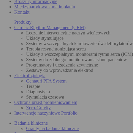
Broszury informacyjne
Międzynarodowa karta implantu
Kontakt
Produkty
Cardiac Rhythm Management (CRM)
Leczenie interwencyjne naczyń wieńcowych
Układy stymulujące
Systemy wszczepialnych kardiowerterów-defibrylatoró
Terapia resynchronizująca serca
Układy z wszczepialnymi monitorami rytmu serca (ICM)
Systemy do zdalnego monitorowania stanu pacjentów
Programatory i urządzenia zewnętrzne
Zestawy do wprowadzania elektrod
Elektrofizjologia
Centauri PFA System
Terapie
Diagnostyka
Stymulacja czasowa
Ochrona przed promieniowaniem
Zero-Gravity
Interwencje naczyniowe Portfolio
Badania kliniczne
Granty na badania kliniczne