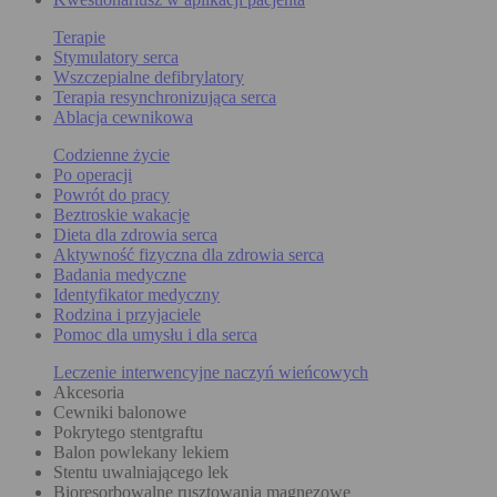
Terapie
Stymulatory serca
Wszczepialne defibrylatory
Terapia resynchronizująca serca
Ablacja cewnikowa
Codzienne życie
Po operacji
Powrót do pracy
Beztroskie wakacje
Dieta dla zdrowia serca
Aktywność fizyczna dla zdrowia serca
Badania medyczne
Identyfikator medyczny
Rodzina i przyjaciele
Pomoc dla umysłu i dla serca
Leczenie interwencyjne naczyń wieńcowych
Akcesoria
Cewniki balonowe
Pokrytego stentgraftu
Balon powlekany lekiem
Stentu uwalniającego lek
Bioresorbowalne rusztowania magnezowe