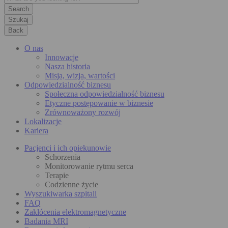
Szukaj
Back
O nas
Innowacje
Nasza historia
Misja, wizja, wartości
Odpowiedzialność biznesu
Społeczna odpowiedzialność biznesu
Etyczne postępowanie w biznesie
Zrównoważony rozwój
Lokalizacje
Kariera
Pacjenci i ich opiekunowie
Schorzenia
Monitorowanie rytmu serca
Terapie
Codzienne życie
Wyszukiwarka szpitali
FAQ
Zakłócenia elektromagnetyczne
Badania MRI