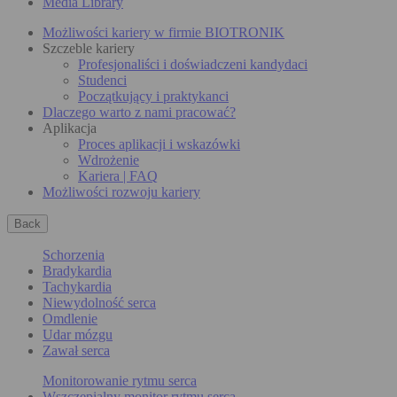
Media Library
Możliwości kariery w firmie BIOTRONIK
Szczeble kariery
Profesjonaliści i doświadczeni kandydaci
Studenci
Początkujący i praktykanci
Dlaczego warto z nami pracować?
Aplikacja
Proces aplikacji i wskazówki
Wdrożenie
Kariera | FAQ
Możliwości rozwoju kariery
Back
Schorzenia
Bradykardia
Tachykardia
Niewydolność serca
Omdlenie
Udar mózgu
Zawał serca
Monitorowanie rytmu serca
Wszczepialny monitor rytmu serca