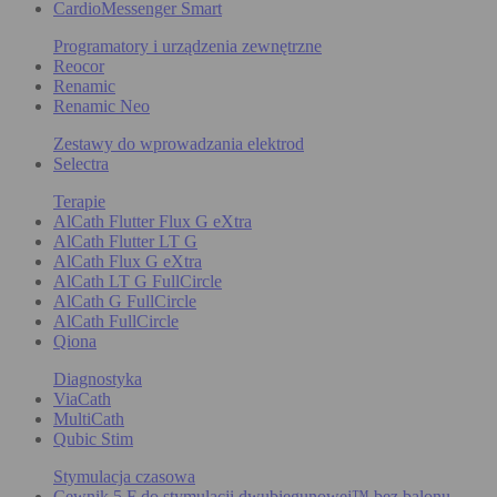
CardioMessenger Smart
Programatory i urządzenia zewnętrzne
Reocor
Renamic
Renamic Neo
Zestawy do wprowadzania elektrod
Selectra
Terapie
AlCath Flutter Flux G eXtra
AlCath Flutter LT G
AlCath Flux G eXtra
AlCath LT G FullCircle
AlCath G FullCircle
AlCath FullCircle
Qiona
Diagnostyka
ViaCath
MultiCath
Qubic Stim
Stymulacja czasowa
Cewnik 5 F do stymulacji dwubiegunowej™ bez balonu