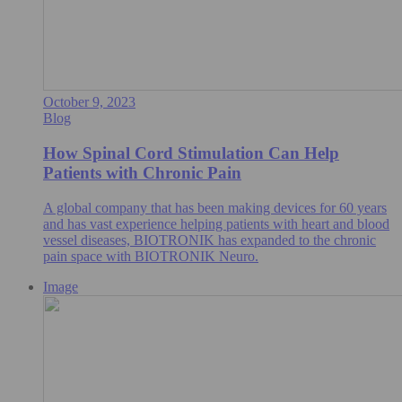
October 9, 2023
Blog
How Spinal Cord Stimulation Can Help
Patients with Chronic Pain
A global company that has been making devices for 60 years
and has vast experience helping patients with heart and blood
vessel diseases, BIOTRONIK has expanded to the chronic
pain space with BIOTRONIK Neuro.
Image