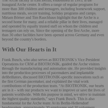
The Arche facility in East Berlin, established in 1995, is the
inaugural Arche center. It offers a range of regular programs for
more than 300 children and teenagers, including homework support,
nutritious meals, soccer training, holiday programs and camps.
Miriam Börner and Tim Rauchhaus highlight that the Arche is a
second home for many, and a reliable pillar in their lives, managed
and operated by equally trusted staff on whom the children and
teenagers can rely on. Since the opening of the first Arche, more
than 30 other facilities have been opened across Germany and even
beyond the country's borders.
With Our Hearts in It
Frank Busch, who also serves as BIOTRONIK’s Vice President
Operations for CRM at BIOTRONIK, guided the Arche visitors
through the manufacturing and automation site. He provided insights
into the production processes of pacemakers and implantable
defibrillators, discussed BIOTRONIK-specific innovations such as
the first German pacemaker, and explained the vital work
contributions of the production team. “At BIOTRONIK, our hearts
are in it – with our products we want to improve or save the lives of
patients worldwide. With this purpose in mind, we strive to maintain
the highest quality standards,” says Frank Busch. This is also
fundamental for the Arche team: At its Berlin-Hellersdorf
headquarters, approximately 30 employees and 30 volunteers