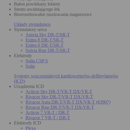
Balon powlekany lekiem
Stentu uwalniającego lek
Bioresorbowalne rusztowania magnezowe
Układy stymulujące
Stymulatory serca
Amvia Sky DR-T/SR-T
Enitra 8 DR-T/SR-T
Enitra 6 DR-T/SR-T
Solvia Rise DR-T/SR-T
Elektrody
Solia CSP S
Solia
Systemy wszczepialnych kardiowerterów-defibrylatorów
(ICD)
Urządzenia ICD
Acticor Sky DR-T/VR-T DX/VR-T
Rivacor Sky DR-T/VR-T DX/VR-T
Rivacor Aura DR-T/VR-T DX/VR-T (83907)
Rivacor Rise DR-T/VR-T DX/VR-T
Acticor 7 VR-T / DR-T
Rivacor 7 VR-T / DR-T
Elektrody ICD
Plexa