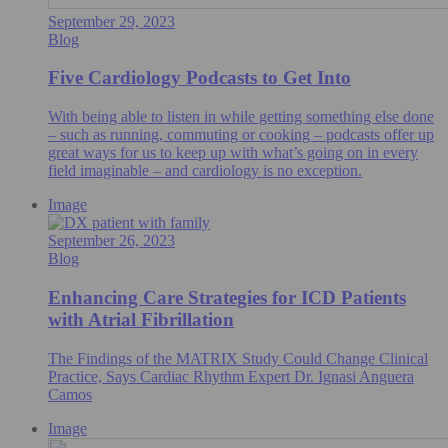
September 29, 2023
Blog
Five Cardiology Podcasts to Get Into
With being able to listen in while getting something else done
– such as running, commuting or cooking – podcasts offer up
great ways for us to keep up with what’s going on in every
field imaginable – and cardiology is no exception.
Image
September 26, 2023
Blog
Enhancing Care Strategies for ICD Patients
with Atrial Fibrillation
The Findings of the MATRIX Study Could Change Clinical
Practice, Says Cardiac Rhythm Expert Dr. Ignasi Anguera
Camos
Image