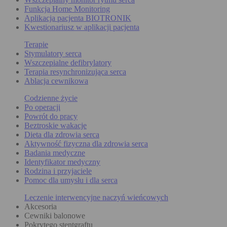
Funkcja Home Monitoring
Aplikacja pacjenta BIOTRONIK
Kwestionariusz w aplikacji pacjenta
Terapie
Stymulatory serca
Wszczepialne defibrylatory
Terapia resynchronizująca serca
Ablacja cewnikowa
Codzienne życie
Po operacji
Powrót do pracy
Beztroskie wakacje
Dieta dla zdrowia serca
Aktywność fizyczna dla zdrowia serca
Badania medyczne
Identyfikator medyczny
Rodzina i przyjaciele
Pomoc dla umysłu i dla serca
Leczenie interwencyjne naczyń wieńcowych
Akcesoria
Cewniki balonowe
Pokrytego stentgraftu