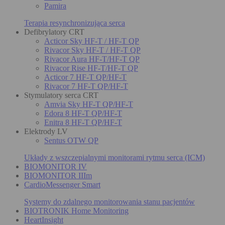
Pamira
Terapia resynchronizująca serca
Defibrylatory CRT
Acticor Sky HF-T / HF-T QP
Rivacor Sky HF-T / HF-T QP
Rivacor Aura HF-T/HF-T QP
Rivacor Rise HF-T/HF-T QP
Acticor 7 HF-T QP/HF-T
Rivacor 7 HF-T QP/HF-T
Stymulatory serca CRT
Amvia Sky HF-T QP/HF-T
Edora 8 HF-T QP/HF-T
Enitra 8 HF-T QP/HF-T
Elektrody LV
Sentus OTW QP
Układy z wszczepialnymi monitorami rytmu serca (ICM)
BIOMONITOR IV
BIOMONITOR IIIm
CardioMessenger Smart
Systemy do zdalnego monitorowania stanu pacjentów
BIOTRONIK Home Monitoring
HeartInsight