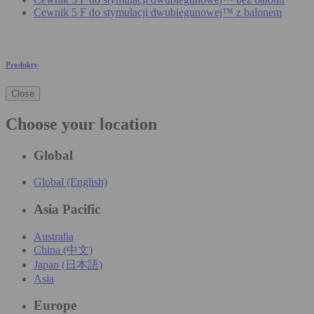
Cewnik 5 F do stymulacji dwubiegunowej™ z balonem
Produkty
Close
Choose your location
Global
Global (English)
Asia Pacific
Australia
China (中文)
Japan (日本語)
Asia
Europe