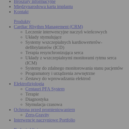
Broszury informacyjne
Międzynarodowa karta implantu
Kontakt
Produkty
Cardiac Rhythm Management (CRM)
Leczenie interwencyjne naczyń wieńcowych
Układy stymulujące
Systemy wszczepialnych kardiowerterów-
defibrylatorów (ICD)
Terapia resynchronizująca serca
Układy z wszczepialnymi monitorami rytmu serca
(ICM)
Systemy do zdalnego monitorowania stanu pacjentów
Programatory i urządzenia zewnętrzne
Zestawy do wprowadzania elektrod
Elektrofizjologia
Centauri PFA System
Terapie
Diagnostyka
Stymulacja czasowa
Ochrona przed promieniowaniem
Zero-Gravity
Interwencje naczyniowe Portfolio