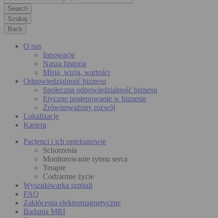
Szukaj
Back
O nas
Innowacje
Nasza historia
Misja, wizja, wartości
Odpowiedzialność biznesu
Społeczna odpowiedzialność biznesu
Etyczne postępowanie w biznesie
Zrównoważony rozwój
Lokalizacje
Kariera
Pacjenci i ich opiekunowie
Schorzenia
Monitorowanie rytmu serca
Terapie
Codzienne życie
Wyszukiwarka szpitali
FAQ
Zakłócenia elektromagnetyczne
Badania MRI