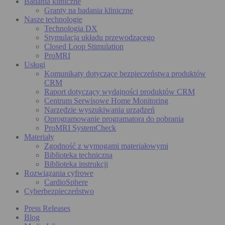
Badania kliniczne
Granty na badania kliniczne
Nasze technologie
Technologia DX
Stymulacja układu przewodzącego
Closed Loop Stimulation
ProMRI
Usługi
Komunikaty dotyczące bezpieczeństwa produktów
CRM
Raport dotyczący wydajności produktów CRM
Centrum Serwisowe Home Monitoring
Narzędzie wyszukiwania urządzeń
Oprogramowanie programatora do pobrania
ProMRI SystemCheck
Materiały
Zgodność z wymogami materiałowymi
Biblioteka techniczna
Biblioteka instrukcji
Rozwiązania cyfrowe
CardioSphere
Cyberbezpieczeństwo
Press Releases
Blog