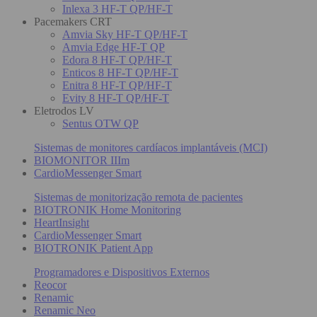
Inlexa 3 HF-T QP/HF-T
Pacemakers CRT
Amvia Sky HF-T QP/HF-T
Amvia Edge HF-T QP
Edora 8 HF-T QP/HF-T
Enticos 8 HF-T QP/HF-T
Enitra 8 HF-T QP/HF-T
Evity 8 HF-T QP/HF-T
Eletrodos LV
Sentus OTW QP
Sistemas de monitores cardíacos implantáveis (MCI)
BIOMONITOR IIIm
CardioMessenger Smart
Sistemas de monitorização remota de pacientes
BIOTRONIK Home Monitoring
HeartInsight
CardioMessenger Smart
BIOTRONIK Patient App
Programadores e Dispositivos Externos
Reocor
Renamic
Renamic Neo