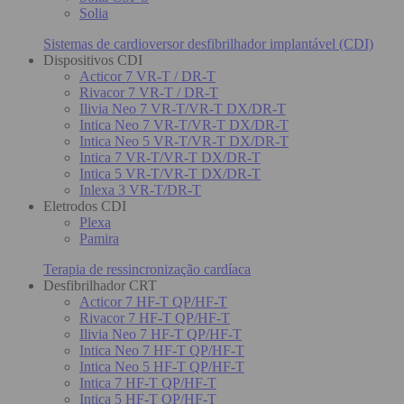
Solia
Sistemas de cardioversor desfibrilhador implantável (CDI)
Dispositivos CDI
Acticor 7 VR-T / DR-T
Rivacor 7 VR-T / DR-T
Ilivia Neo 7 VR-T/VR-T DX/DR-T
Intica Neo 7 VR-T/VR-T DX/DR-T
Intica Neo 5 VR-T/VR-T DX/DR-T
Intica 7 VR-T/VR-T DX/DR-T
Intica 5 VR-T/VR-T DX/DR-T
Inlexa 3 VR-T/DR-T
Eletrodos CDI
Plexa
Pamira
Terapia de ressincronização cardíaca
Desfibrilhador CRT
Acticor 7 HF-T QP/HF-T
Rivacor 7 HF-T QP/HF-T
Ilivia Neo 7 HF-T QP/HF-T
Intica Neo 7 HF-T QP/HF-T
Intica Neo 5 HF-T QP/HF-T
Intica 7 HF-T QP/HF-T
Intica 5 HF-T QP/HF-T