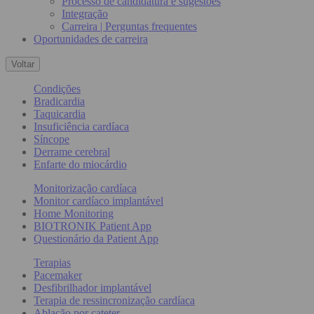
Processo de candidatura e sugestões
Integração
Carreira | Perguntas frequentes
Oportunidades de carreira
Voltar
Condições
Bradicardia
Taquicardia
Insuficiência cardíaca
Síncope
Derrame cerebral
Enfarte do miocárdio
Monitorização cardíaca
Monitor cardíaco implantável
Home Monitoring
BIOTRONIK Patient App
Questionário da Patient App
Terapias
Pacemaker
Desfibrilhador implantável
Terapia de ressincronização cardíaca
Ablação por cateter