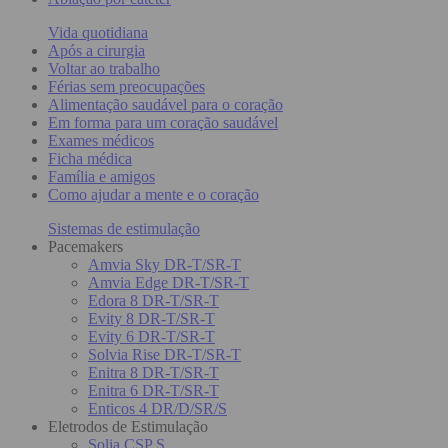
Vida quotidiana
Após a cirurgia
Voltar ao trabalho
Férias sem preocupações
Alimentação saudável para o coração
Em forma para um coração saudável
Exames médicos
Ficha médica
Família e amigos
Como ajudar a mente e o coração
Sistemas de estimulação
Pacemakers
Amvia Sky DR-T/SR-T
Amvia Edge DR-T/SR-T
Edora 8 DR-T/SR-T
Evity 8 DR-T/SR-T
Evity 6 DR-T/SR-T
Solvia Rise DR-T/SR-T
Enitra 8 DR-T/SR-T
Enitra 6 DR-T/SR-T
Enticos 4 DR/D/SR/S
Eletrodos de Estimulação
Solia CSP S