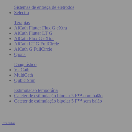
Sistemas de entrega de eletrodos
Selectra
Terapias
AlCath Flutter Flux G eXtra
AlCath Flutter LT G
AlCath Flux G eXtra
AlCath LT G FullCircle
AlCath G FullCircle
Qiona
Diagnóstico
ViaCath
MultiCath
Qubic Stim
Estimulação temporária
Cateter de estimulação bipolar 5 F™ com balão
Cateter de estimulação bipolar 5 F™ sem balão
Produtos