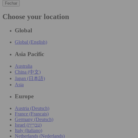
Fechar
Choose your location
Global
Global (English)
Asia Pacific
Australia
China (中文)
Japan (日本語)
Asia
Europe
Austria (Deutsch)
France (Français)
Germany (Deutsch)
Israel (עִברִית)
Italy (Italiano)
Netherlands (Nederlands)