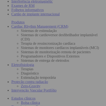
Interferência eletromagnétic
Exames de RM
Folhetos informativos
Cartão de implante internacional
Produtos
Cardiac Rhythm Management (CRM)
Sistemas de estimulação
Sistemas de cardioversor desfibrilhador implantável
(CDI)
Terapia de ressincronização cardíaca
Sistemas de monitores cardíacos implantáveis (MCI)
Sistemas de monitorização remota de pacientes
Programadores e Dispositivos Externos
Sistemas de entrega de eletrodos
Eletrofisiologia
Terapias
Diagnóstico
Estimulação temporária
Proteção contra radiação
Zero-Gravity
Intervenção Vascular Portfólio
Estudos clínicos
Bolsa clínica