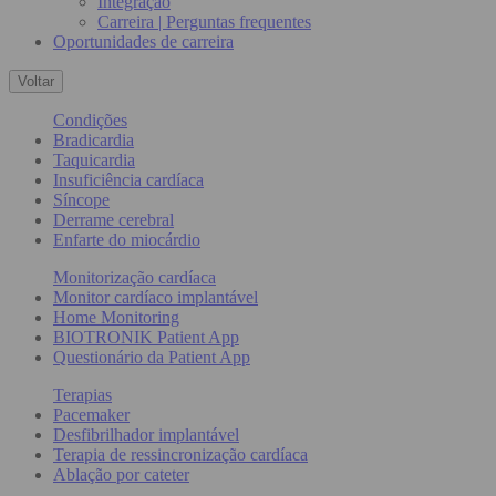
Integração
Carreira | Perguntas frequentes
Oportunidades de carreira
Voltar
Condições
Bradicardia
Taquicardia
Insuficiência cardíaca
Síncope
Derrame cerebral
Enfarte do miocárdio
Monitorização cardíaca
Monitor cardíaco implantável
Home Monitoring
BIOTRONIK Patient App
Questionário da Patient App
Terapias
Pacemaker
Desfibrilhador implantável
Terapia de ressincronização cardíaca
Ablação por cateter