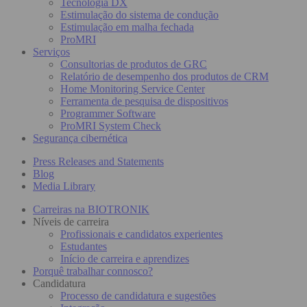
Tecnologia DX
Estimulação do sistema de condução
Estimulação em malha fechada
ProMRI
Serviços
Consultorias de produtos de GRC
Relatório de desempenho dos produtos de CRM
Home Monitoring Service Center
Ferramenta de pesquisa de dispositivos
Programmer Software
ProMRI System Check
Segurança cibernética
Press Releases and Statements
Blog
Media Library
Carreiras na BIOTRONIK
Níveis de carreira
Profissionais e candidatos experientes
Estudantes
Início de carreira e aprendizes
Porquê trabalhar connosco?
Candidatura
Processo de candidatura e sugestões