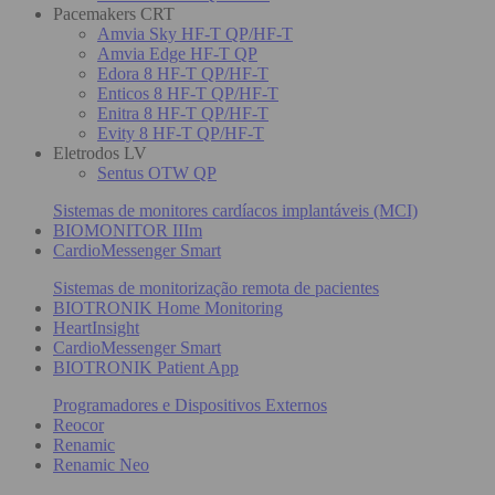
Pacemakers CRT
Amvia Sky HF-T QP/HF-T
Amvia Edge HF-T QP
Edora 8 HF-T QP/HF-T
Enticos 8 HF-T QP/HF-T
Enitra 8 HF-T QP/HF-T
Evity 8 HF-T QP/HF-T
Eletrodos LV
Sentus OTW QP
Sistemas de monitores cardíacos implantáveis (MCI)
BIOMONITOR IIIm
CardioMessenger Smart
Sistemas de monitorização remota de pacientes
BIOTRONIK Home Monitoring
HeartInsight
CardioMessenger Smart
BIOTRONIK Patient App
Programadores e Dispositivos Externos
Reocor
Renamic
Renamic Neo