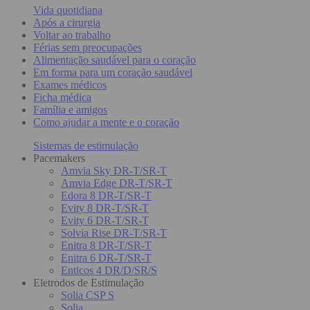
Vida quotidiana
Após a cirurgia
Voltar ao trabalho
Férias sem preocupações
Alimentação saudável para o coração
Em forma para um coração saudável
Exames médicos
Ficha médica
Família e amigos
Como ajudar a mente e o coração
Sistemas de estimulação
Pacemakers
Amvia Sky DR-T/SR-T
Amvia Edge DR-T/SR-T
Edora 8 DR-T/SR-T
Evity 8 DR-T/SR-T
Evity 6 DR-T/SR-T
Solvia Rise DR-T/SR-T
Enitra 8 DR-T/SR-T
Enitra 6 DR-T/SR-T
Enticos 4 DR/D/SR/S
Eletrodos de Estimulação
Solia CSP S
Solia