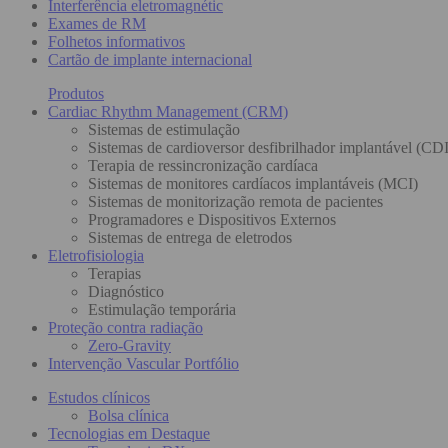
Interferência eletromagnétic
Exames de RM
Folhetos informativos
Cartão de implante internacional
Produtos
Cardiac Rhythm Management (CRM)
Sistemas de estimulação
Sistemas de cardioversor desfibrilhador implantável (CDI
Terapia de ressincronização cardíaca
Sistemas de monitores cardíacos implantáveis (MCI)
Sistemas de monitorização remota de pacientes
Programadores e Dispositivos Externos
Sistemas de entrega de eletrodos
Eletrofisiologia
Terapias
Diagnóstico
Estimulação temporária
Proteção contra radiação
Zero-Gravity
Intervenção Vascular Portfólio
Estudos clínicos
Bolsa clínica
Tecnologias em Destaque