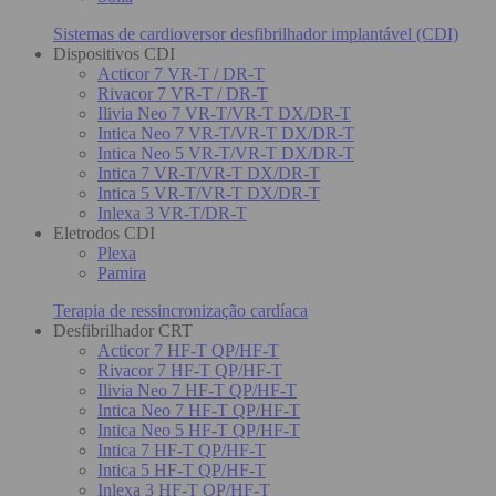
Sistemas de cardioversor desfibrilhador implantável (CDI)
Dispositivos CDI
Acticor 7 VR-T / DR-T
Rivacor 7 VR-T / DR-T
Ilivia Neo 7 VR-T/VR-T DX/DR-T
Intica Neo 7 VR-T/VR-T DX/DR-T
Intica Neo 5 VR-T/VR-T DX/DR-T
Intica 7 VR-T/VR-T DX/DR-T
Intica 5 VR-T/VR-T DX/DR-T
Inlexa 3 VR-T/DR-T
Eletrodos CDI
Plexa
Pamira
Terapia de ressincronização cardíaca
Desfibrilhador CRT
Acticor 7 HF-T QP/HF-T
Rivacor 7 HF-T QP/HF-T
Ilivia Neo 7 HF-T QP/HF-T
Intica Neo 7 HF-T QP/HF-T
Intica Neo 5 HF-T QP/HF-T
Intica 7 HF-T QP/HF-T
Intica 5 HF-T QP/HF-T
Inlexa 3 HF-T QP/HF-T