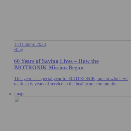
18 Outubro 2023
Blog
60 Years of Saving Lives – How the
BIOTRONIK Mission Began
This year is a special year for BIOTRONIK, one in which we
mark sixty years of service in the healthcare community.
Image