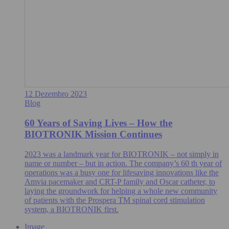
12 Dezembro 2023
Blog
60 Years of Saving Lives – How the
BIOTRONIK Mission Continues
2023 was a landmark year for BIOTRONIK – not simply in
name or number – but in action. The company’s 60 th year of
operations was a busy one for lifesaving innovations like the
Amvia pacemaker and CRT-P family and Oscar catheter, to
laying the groundwork for helping a whole new community
of patients with the Prospera TM spinal cord stimulation
system, a BIOTRONIK first.
Image