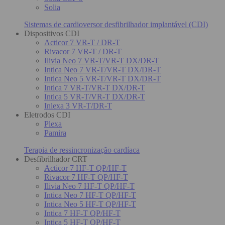
Solia
Sistemas de cardioversor desfibrilhador implantável (CDI)
Dispositivos CDI
Acticor 7 VR-T / DR-T
Rivacor 7 VR-T / DR-T
Ilivia Neo 7 VR-T/VR-T DX/DR-T
Intica Neo 7 VR-T/VR-T DX/DR-T
Intica Neo 5 VR-T/VR-T DX/DR-T
Intica 7 VR-T/VR-T DX/DR-T
Intica 5 VR-T/VR-T DX/DR-T
Inlexa 3 VR-T/DR-T
Eletrodos CDI
Plexa
Pamira
Terapia de ressincronização cardíaca
Desfibrilhador CRT
Acticor 7 HF-T QP/HF-T
Rivacor 7 HF-T QP/HF-T
Ilivia Neo 7 HF-T QP/HF-T
Intica Neo 7 HF-T QP/HF-T
Intica Neo 5 HF-T QP/HF-T
Intica 7 HF-T QP/HF-T
Intica 5 HF-T QP/HF-T