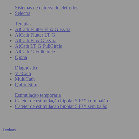
Sistemas de entrega de eletrodos
Selectra
Terapias
AlCath Flutter Flux G eXtra
AlCath Flutter LT G
AlCath Flux G eXtra
AlCath LT G FullCircle
AlCath G FullCircle
Qiona
Diagnóstico
ViaCath
MultiCath
Qubic Stim
Estimulação temporária
Cateter de estimulação bipolar 5 F™ com balão
Cateter de estimulação bipolar 5 F™ sem balão
Produtos