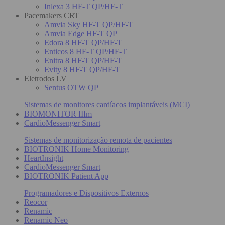
Inlexa 3 HF-T QP/HF-T
Pacemakers CRT
Amvia Sky HF-T QP/HF-T
Amvia Edge HF-T QP
Edora 8 HF-T QP/HF-T
Enticos 8 HF-T QP/HF-T
Enitra 8 HF-T QP/HF-T
Evity 8 HF-T QP/HF-T
Eletrodos LV
Sentus OTW QP
Sistemas de monitores cardíacos implantáveis (MCI)
BIOMONITOR IIIm
CardioMessenger Smart
Sistemas de monitorização remota de pacientes
BIOTRONIK Home Monitoring
HeartInsight
CardioMessenger Smart
BIOTRONIK Patient App
Programadores e Dispositivos Externos
Reocor
Renamic
Renamic Neo