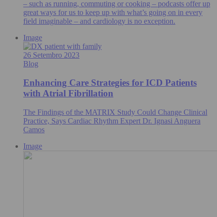
– such as running, commuting or cooking – podcasts offer up
great ways for us to keep up with what’s going on in every
field imaginable – and cardiology is no exception.
Image
26 Setembro 2023
Blog
Enhancing Care Strategies for ICD Patients
with Atrial Fibrillation
The Findings of the MATRIX Study Could Change Clinical
Practice, Says Cardiac Rhythm Expert Dr. Ignasi Anguera
Camos
Image