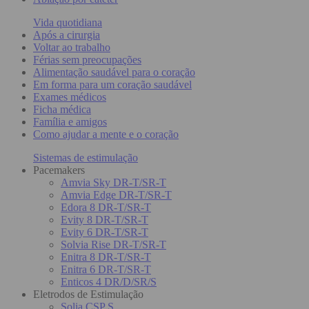
Vida quotidiana
Após a cirurgia
Voltar ao trabalho
Férias sem preocupações
Alimentação saudável para o coração
Em forma para um coração saudável
Exames médicos
Ficha médica
Família e amigos
Como ajudar a mente e o coração
Sistemas de estimulação
Pacemakers
Amvia Sky DR-T/SR-T
Amvia Edge DR-T/SR-T
Edora 8 DR-T/SR-T
Evity 8 DR-T/SR-T
Evity 6 DR-T/SR-T
Solvia Rise DR-T/SR-T
Enitra 8 DR-T/SR-T
Enitra 6 DR-T/SR-T
Enticos 4 DR/D/SR/S
Eletrodos de Estimulação
Solia CSP S