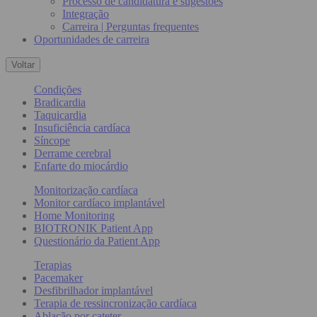
Processo de candidatura e sugestões
Integração
Carreira | Perguntas frequentes
Oportunidades de carreira
Voltar
Condições
Bradicardia
Taquicardia
Insuficiência cardíaca
Síncope
Derrame cerebral
Enfarte do miocárdio
Monitorização cardíaca
Monitor cardíaco implantável
Home Monitoring
BIOTRONIK Patient App
Questionário da Patient App
Terapias
Pacemaker
Desfibrilhador implantável
Terapia de ressincronização cardíaca
Ablação por cateter