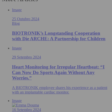
Image
25 Outubro 2024
Blog
BIOTRONIK’s Longstanding Cooperation
with Die ARCHE: A Partnership for Children
Image
29 Setembro 2024
Heart Monitoring for Irregular Heartbeat: “I
Can Now Do Sports Again Without Any
Worries.”
A BIOTRONIK employee shares his experience as a patient
with an implantable cardiac monitor.
Image
16 Setembro 2024