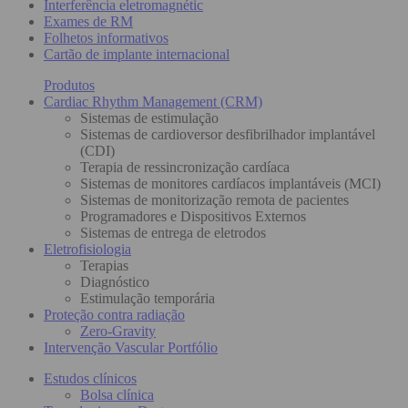
Interferência eletromagnétic
Exames de RM
Folhetos informativos
Cartão de implante internacional
Produtos
Cardiac Rhythm Management (CRM)
Sistemas de estimulação
Sistemas de cardioversor desfibrilhador implantável
(CDI)
Terapia de ressincronização cardíaca
Sistemas de monitores cardíacos implantáveis (MCI)
Sistemas de monitorização remota de pacientes
Programadores e Dispositivos Externos
Sistemas de entrega de eletrodos
Eletrofisiologia
Terapias
Diagnóstico
Estimulação temporária
Proteção contra radiação
Zero-Gravity
Intervenção Vascular Portfólio
Estudos clínicos
Bolsa clínica