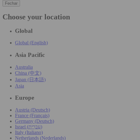
Fechar
Choose your location
Global
Global (English)
Asia Pacific
Australia
China (中文)
Japan (日本語)
Asia
Europe
Austria (Deutsch)
France (Français)
Germany (Deutsch)
Israel (עִברִית)
Italy (Italiano)
Netherlands (Nederlands)