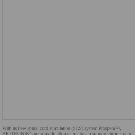
With its new spinal cord stimulation (SCS) system Prospera™,
BIOTRONIK’s neuromodulation team aims to support chronic pain