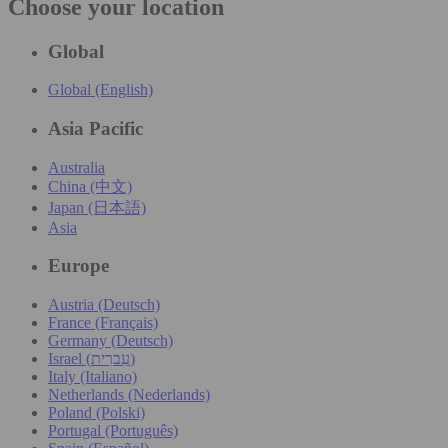
Choose your location
Global
Global (English)
Asia Pacific
Australia
China (中文)
Japan (日本語)
Asia
Europe
Austria (Deutsch)
France (Français)
Germany (Deutsch)
Israel (עִברִית)
Italy (Italiano)
Netherlands (Nederlands)
Poland (Polski)
Portugal (Português)