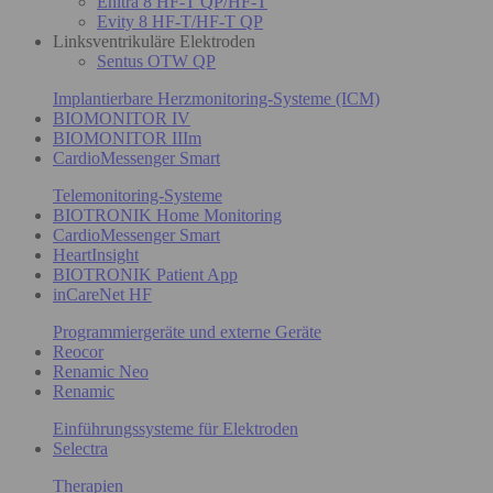
Enitra 8 HF-T QP/HF-T
Evity 8 HF-T/HF-T QP
Linksventrikuläre Elektroden
Sentus OTW QP
Implantierbare Herzmonitoring-Systeme (ICM)
BIOMONITOR IV
BIOMONITOR IIIm
CardioMessenger Smart
Telemonitoring-Systeme
BIOTRONIK Home Monitoring
CardioMessenger Smart
HeartInsight
BIOTRONIK Patient App
inCareNet HF
Programmiergeräte und externe Geräte
Reocor
Renamic Neo
Renamic
Einführungssysteme für Elektroden
Selectra
Therapien