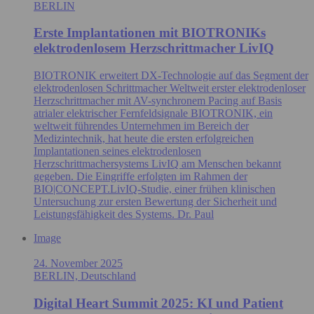
BERLIN
Erste Implantationen mit BIOTRONIKs
elektrodenlosem Herzschrittmacher LivIQ
BIOTRONIK erweitert DX-Technologie auf das Segment der
elektrodenlosen Schrittmacher Weltweit erster elektrodenloser
Herzschrittmacher mit AV-synchronem Pacing auf Basis
atrialer elektrischer Fernfeldsignale BIOTRONIK, ein
weltweit führendes Unternehmen im Bereich der
Medizintechnik, hat heute die ersten erfolgreichen
Implantationen seines elektrodenlosen
Herzschrittmachersystems LivIQ am Menschen bekannt
gegeben. Die Eingriffe erfolgten im Rahmen der
BIO|CONCEPT.LivIQ‑Studie, einer frühen klinischen
Untersuchung zur ersten Bewertung der Sicherheit und
Leistungsfähigkeit des Systems. Dr. Paul
Image
24. November 2025
BERLIN, Deutschland
Digital Heart Summit 2025: KI und Patient