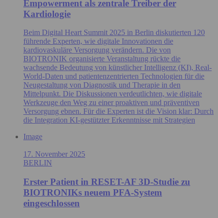
Empowerment als zentrale Treiber der
Kardiologie
Beim Digital Heart Summit 2025 in Berlin diskutierten 120
führende Experten, wie digitale Innovationen die
kardiovaskuläre Versorgung verändern. Die von
BIOTRONIK organisierte Veranstaltung rückte die
wachsende Bedeutung von künstlicher Intelligenz (KI), Real-
World-Daten und patientenzentrierten Technologien für die
Neugestaltung von Diagnostik und Therapie in den
Mittelpunkt. Die Diskussionen verdeutlichten, wie digitale
Werkzeuge den Weg zu einer proaktiven und präventiven
Versorgung ebnen. Für die Experten ist die Vision klar: Durch
die Integration KI-gestützter Erkenntnisse mit Strategien
Image
17. November 2025
BERLIN
Erster Patient in RESET-AF 3D-Studie zu
BIOTRONIKs neuem PFA-System
eingeschlossen