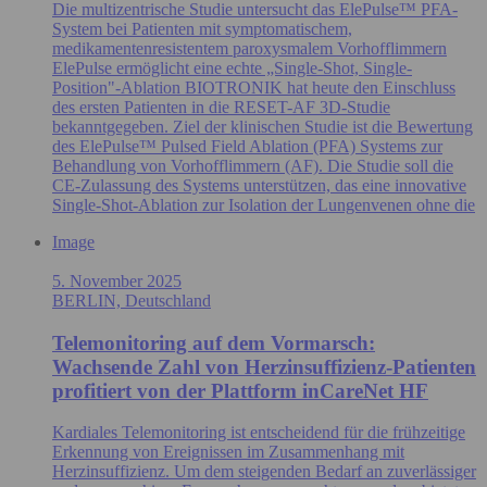
Die multizentrische Studie untersucht das ElePulse™ PFA-
System bei Patienten mit symptomatischem,
medikamentenresistentem paroxysmalem Vorhofflimmern
ElePulse ermöglicht eine echte „Single-Shot, Single-
Position"-Ablation BIOTRONIK hat heute den Einschluss
des ersten Patienten in die RESET-AF 3D-Studie
bekanntgegeben. Ziel der klinischen Studie ist die Bewertung
des ElePulse™ Pulsed Field Ablation (PFA) Systems zur
Behandlung von Vorhofflimmern (AF). Die Studie soll die
CE-Zulassung des Systems unterstützen, das eine innovative
Single-Shot-Ablation zur Isolation der Lungenvenen ohne die
Image
5. November 2025
BERLIN, Deutschland
Telemonitoring auf dem Vormarsch:
Wachsende Zahl von Herzinsuffizienz-Patienten
profitiert von der Plattform inCareNet HF
Kardiales Telemonitoring ist entscheidend für die frühzeitige
Erkennung von Ereignissen im Zusammenhang mit
Herzinsuffizienz. Um dem steigenden Bedarf an zuverlässiger