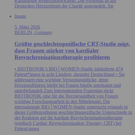
Kardiologie weiterzuentwickeln. Die Professur ist am
Deutschen Herzzentrum der Charité angesiedelt. Sie
Image
5. März 2026
BERLIN, Germany
Größte geschlechtsspezifische CRT-Studie zeigt,
dass Frauen stärker von kardialer
Resynchronisationstherapie profitieren
• BIOTRONIK’s BIO│WOMEN-Studie inkludierte 474
Patient*innen in acht Ländern, darunter Deutschland • Sie
addressiert eine wichtige Versorgungslücke, denn
Herzinsuffizienz bleibt bei Frauen häufig unerkannt und
unterbehandelt Zum Internationalen Frauentag rückt
BIOTRONIK eine für die Herzgesundheit von Frauen
wichtige Forschungsarbeit in den Mittelpunkt: Die
internationale BIO│WOMEN‑Studie untersucht erstmals in
dieser Größenordnung geschlechtsspezifische Unterschiede in
der Reaktion auf die kardiale Resynchronisationstherapie
(englisch Cardiac Resynchronization Therapy, CRT) bei
Patient:innen