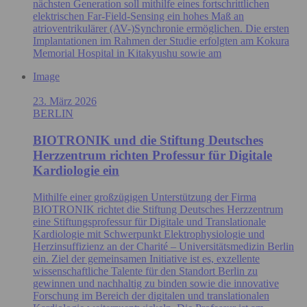
nächsten Generation soll mithilfe eines fortschrittlichen
elektrischen Far‑Field‑Sensing ein hohes Maß an
atrioventrikulärer (AV-)Synchronie ermöglichen. Die ersten
Implantationen im Rahmen der Studie erfolgten am Kokura
Memorial Hospital in Kitakyushu sowie am
Image
23. März 2026
BERLIN
BIOTRONIK und die Stiftung Deutsches
Herzzentrum richten Professur für Digitale
Kardiologie ein
Mithilfe einer großzügigen Unterstützung der Firma
BIOTRONIK richtet die Stiftung Deutsches Herzzentrum
eine Stiftungsprofessur für Digitale und Translationale
Kardiologie mit Schwerpunkt Elektrophysiologie und
Herzinsuffizienz an der Charité – Universitätsmedizin Berlin
ein. Ziel der gemeinsamen Initiative ist es, exzellente
wissenschaftliche Talente für den Standort Berlin zu
gewinnen und nachhaltig zu binden sowie die innovative
Forschung im Bereich der digitalen und translationalen