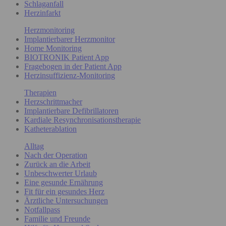
Schlaganfall
Herzinfarkt
Herzmonitoring
Implantierbarer Herzmonitor
Home Monitoring
BIOTRONIK Patient App
Fragebogen in der Patient App
Herzinsuffizienz-Monitoring
Therapien
Herzschrittmacher
Implantierbare Defibrillatoren
Kardiale Resynchronisationstherapie
Katheterablation
Alltag
Nach der Operation
Zurück an die Arbeit
Unbeschwerter Urlaub
Eine gesunde Ernährung
Fit für ein gesundes Herz
Ärztliche Untersuchungen
Notfallpass
Familie und Freunde