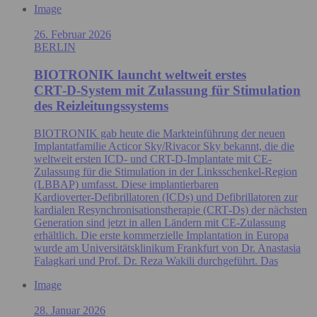
Image
26. Februar 2026
BERLIN
BIOTRONIK launcht weltweit erstes
CRT‑D‑System mit Zulassung für Stimulation
des Reizleitungssystems
BIOTRONIK gab heute die Markteinführung der neuen
Implantatfamilie Acticor Sky/Rivacor Sky bekannt, die die
weltweit ersten ICD- und CRT-D-Implantate mit CE-
Zulassung für die Stimulation in der Linksschenkel-Region
(LBBAP) umfasst. Diese implantierbaren
Kardioverter‑Defibrillatoren (ICDs) und Defibrillatoren zur
kardialen Resynchronisationstherapie (CRT‑Ds) der nächsten
Generation sind jetzt in allen Ländern mit CE‑Zulassung
erhältlich. Die erste kommerzielle Implantation in Europa
wurde am Universitätsklinikum Frankfurt von Dr. Anastasia
Falagkari und Prof. Dr. Reza Wakili durchgeführt. Das
Image
28. Januar 2026