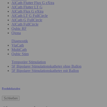
AlCath Flutter Flux G eXtra
AlCath Flutter LT G
AlCath Flux G eXtra
AlCath LT G FullCircle
AlCath G FullCircle
AlCath FullCircle
Qubic RF
Qiona
Diagnostik
ViaCath
MultiCath
Qubic Stim
Temporäre Stimulation
5F Bipolarer Stimulationskatheter ohne Ballon
5F Bipolarer Stimulationskatheter mit Ballon
Produktkatalog
Schließen