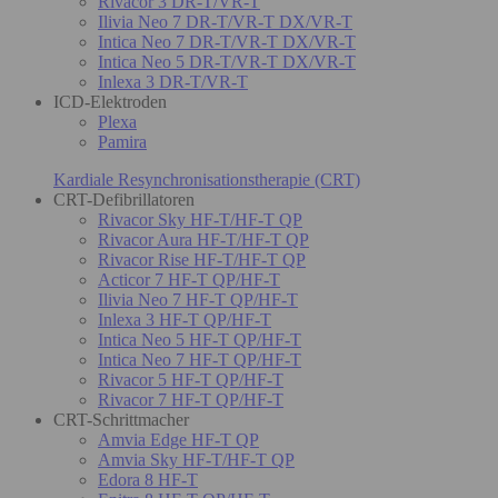
Rivacor 3 DR-T/VR-T
Ilivia Neo 7 DR-T/VR-T DX/VR-T
Intica Neo 7 DR-T/VR-T DX/VR-T
Intica Neo 5 DR-T/VR-T DX/VR-T
Inlexa 3 DR-T/VR-T
ICD-Elektroden
Plexa
Pamira
Kardiale Resynchronisationstherapie (CRT)
CRT-Defibrillatoren
Rivacor Sky HF-T/HF-T QP
Rivacor Aura HF-T/HF-T QP
Rivacor Rise HF-T/HF-T QP
Acticor 7 HF-T QP/HF-T
Ilivia Neo 7 HF-T QP/HF-T
Inlexa 3 HF-T QP/HF-T
Intica Neo 5 HF-T QP/HF-T
Intica Neo 7 HF-T QP/HF-T
Rivacor 5 HF-T QP/HF-T
Rivacor 7 HF-T QP/HF-T
CRT-Schrittmacher
Amvia Edge HF-T QP
Amvia Sky HF-T/HF-T QP
Edora 8 HF-T