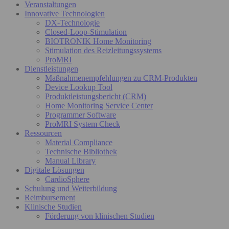
Veranstaltungen
Innovative Technologien
DX-Technologie
Closed-Loop-Stimulation
BIOTRONIK Home Monitoring
Stimulation des Reizleitungssystems
ProMRI
Dienstleistungen
Maßnahmenempfehlungen zu CRM-Produkten
Device Lookup Tool
Produktleistungsbericht (CRM)
Home Monitoring Service Center
Programmer Software
ProMRI System Check
Ressourcen
Material Compliance
Technische Bibliothek
Manual Library
Digitale Lösungen
CardioSphere
Schulung und Weiterbildung
Reimbursement
Klinische Studien
Förderung von klinischen Studien