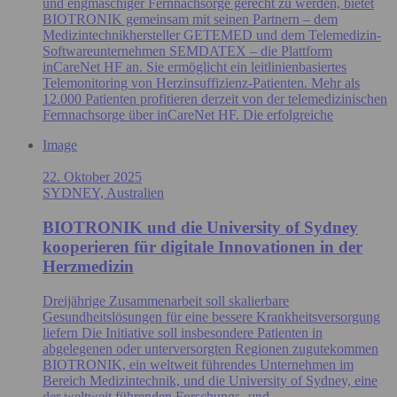
und engmaschiger Fernnachsorge gerecht zu werden, bietet
BIOTRONIK gemeinsam mit seinen Partnern – dem
Medizintechnikhersteller GETEMED und dem Telemedizin-
Softwareunternehmen SEMDATEX – die Plattform
inCareNet HF an. Sie ermöglicht ein leitlinienbasiertes
Telemonitoring von Herzinsuffizienz-Patienten. Mehr als
12.000 Patienten profitieren derzeit von der telemedizinischen
Fernnachsorge über inCareNet HF. Die erfolgreiche
Image
22. Oktober 2025
SYDNEY, Australien
BIOTRONIK und die University of Sydney
kooperieren für digitale Innovationen in der
Herzmedizin
Dreijährige Zusammenarbeit soll skalierbare
Gesundheitslösungen für eine bessere Krankheitsversorgung
liefern Die Initiative soll insbesondere Patienten in
abgelegenen oder unterversorgten Regionen zugutekommen
BIOTRONIK, ein weltweit führendes Unternehmen im
Bereich Medizintechnik, und die University of Sydney, eine
der weltweit führenden Forschungs- und