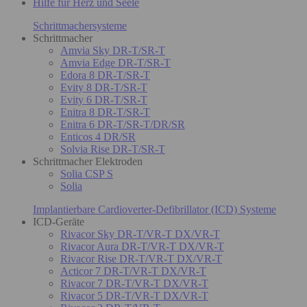
Hilfe für Herz und Seele
Schrittmachersysteme
Schrittmacher
Amvia Sky DR-T/SR-T
Amvia Edge DR-T/SR-T
Edora 8 DR-T/SR-T
Evity 8 DR-T/SR-T
Evity 6 DR-T/SR-T
Enitra 8 DR-T/SR-T
Enitra 6 DR-T/SR-T/DR/SR
Enticos 4 DR/SR
Solvia Rise DR-T/SR-T
Schrittmacher Elektroden
Solia CSP S
Solia
Implantierbare Cardioverter-Defibrillator (ICD) Systeme
ICD-Geräte
Rivacor Sky DR-T/VR-T DX/VR-T
Rivacor Aura DR-T/VR-T DX/VR-T
Rivacor Rise DR-T/VR-T DX/VR-T
Acticor 7 DR-T/VR-T DX/VR-T
Rivacor 7 DR-T/VR-T DX/VR-T
Rivacor 5 DR-T/VR-T DX/VR-T