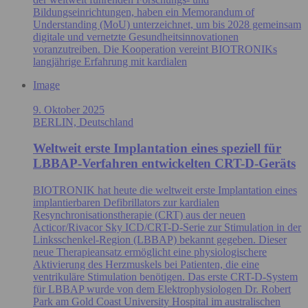
Bildungseinrichtungen, haben ein Memorandum of
Understanding (MoU) unterzeichnet, um bis 2028 gemeinsam
digitale und vernetzte Gesundheitsinnovationen
voranzutreiben. Die Kooperation vereint BIOTRONIKs
langjährige Erfahrung mit kardialen
Image
9. Oktober 2025
BERLIN, Deutschland
Weltweit erste Implantation eines speziell für
LBBAP-Verfahren entwickelten CRT-D-Geräts
BIOTRONIK hat heute die weltweit erste Implantation eines
implantierbaren Defibrillators zur kardialen
Resynchronisationstherapie (CRT) aus der neuen
Acticor/Rivacor Sky ICD/CRT-D-Serie zur Stimulation in der
Linksschenkel-Region (LBBAP) bekannt gegeben. Dieser
neue Therapieansatz ermöglicht eine physiologischere
Aktivierung des Herzmuskels bei Patienten, die eine
ventrikuläre Stimulation benötigen. Das erste CRT-D-System
für LBBAP wurde von dem Elektrophysiologen Dr. Robert
Park am Gold Coast University Hospital im australischen