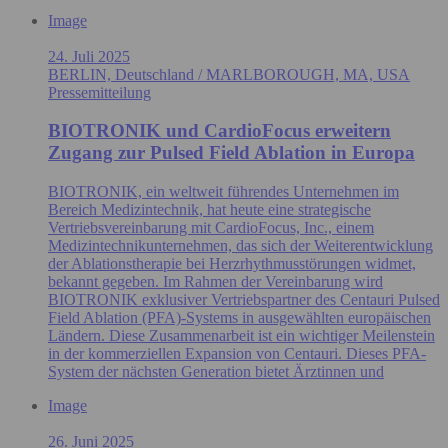
Image
24. Juli 2025
BERLIN, Deutschland / MARLBOROUGH, MA, USA
Pressemitteilung
BIOTRONIK und CardioFocus erweitern
Zugang zur Pulsed Field Ablation in Europa
BIOTRONIK, ein weltweit führendes Unternehmen im
Bereich Medizintechnik, hat heute eine strategische
Vertriebsvereinbarung mit CardioFocus, Inc., einem
Medizintechnikunternehmen, das sich der Weiterentwicklung
der Ablationstherapie bei Herzrhythmusstörungen widmet,
bekannt gegeben. Im Rahmen der Vereinbarung wird
BIOTRONIK exklusiver Vertriebspartner des Centauri Pulsed
Field Ablation (PFA)-Systems in ausgewählten europäischen
Ländern. Diese Zusammenarbeit ist ein wichtiger Meilenstein
in der kommerziellen Expansion von Centauri. Dieses PFA-
System der nächsten Generation bietet Ärztinnen und
Image
26. Juni 2025