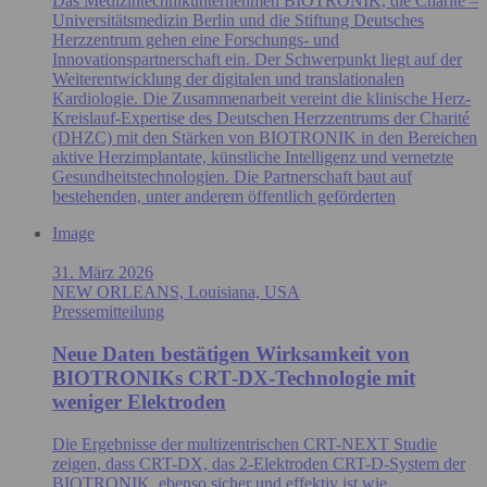
Das Medizintechnikunternehmen BIOTRONIK, die Charité –
Universitätsmedizin Berlin und die Stiftung Deutsches
Herzzentrum gehen eine Forschungs- und
Innovationspartnerschaft ein. Der Schwerpunkt liegt auf der
Weiterentwicklung der digitalen und translationalen
Kardiologie. Die Zusammenarbeit vereint die klinische Herz-
Kreislauf-Expertise des Deutschen Herzzentrums der Charité
(DHZC) mit den Stärken von BIOTRONIK in den Bereichen
aktive Herzimplantate, künstliche Intelligenz und vernetzte
Gesundheitstechnologien. Die Partnerschaft baut auf
bestehenden, unter anderem öffentlich geförderten
Image
31. März 2026
NEW ORLEANS, Louisiana, USA
Pressemitteilung
Neue Daten bestätigen Wirksamkeit von
BIOTRONIKs CRT‑DX‑Technologie mit
weniger Elektroden
Die Ergebnisse der multizentrischen CRT-NEXT Studie
zeigen, dass CRT-DX, das 2-Elektroden CRT-D-System der
BIOTRONIK, ebenso sicher und effektiv ist wie