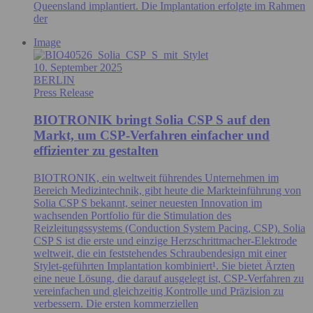
Queensland implantiert. Die Implantation erfolgte im Rahmen
der
Image
10. September 2025
BERLIN
Press Release
BIOTRONIK bringt Solia CSP S auf den
Markt, um CSP-Verfahren einfacher und
effizienter zu gestalten
BIOTRONIK, ein weltweit führendes Unternehmen im
Bereich Medizintechnik, gibt heute die Markteinführung von
Solia CSP S bekannt, seiner neuesten Innovation im
wachsenden Portfolio für die Stimulation des
Reizleitungssystems (Conduction System Pacing, CSP). Solia
CSP S ist die erste und einzige Herzschrittmacher-Elektrode
weltweit, die ein feststehendes Schraubendesign mit einer
Stylet-geführten Implantation kombiniert¹. Sie bietet Ärzten
eine neue Lösung, die darauf ausgelegt ist, CSP-Verfahren zu
vereinfachen und gleichzeitig Kontrolle und Präzision zu
verbessern. Die ersten kommerziellen