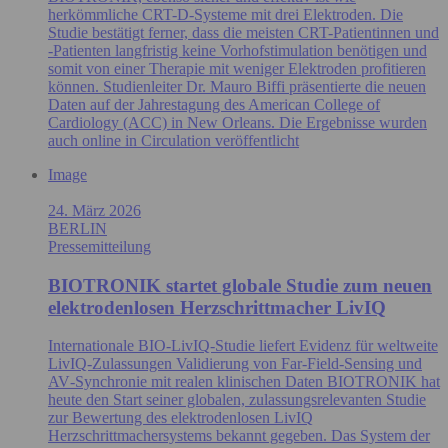
herkömmliche CRT-D-Systeme mit drei Elektroden. Die
Studie bestätigt ferner, dass die meisten CRT-Patientinnen und
-Patienten langfristig keine Vorhofstimulation benötigen und
somit von einer Therapie mit weniger Elektroden profitieren
können. Studienleiter Dr. Mauro Biffi präsentierte die neuen
Daten auf der Jahrestagung des American College of
Cardiology (ACC) in New Orleans. Die Ergebnisse wurden
auch online in Circulation veröffentlicht
Image
24. März 2026
BERLIN
Pressemitteilung
BIOTRONIK startet globale Studie zum neuen
elektrodenlosen Herzschrittmacher LivIQ
Internationale BIO‑LivIQ‑Studie liefert Evidenz für weltweite
LivIQ‑Zulassungen Validierung von Far‑Field‑Sensing und
AV‑Synchronie mit realen klinischen Daten BIOTRONIK hat
heute den Start seiner globalen, zulassungsrelevanten Studie
zur Bewertung des elektrodenlosen LivIQ
Herzschrittmachersystems bekannt gegeben. Das System der